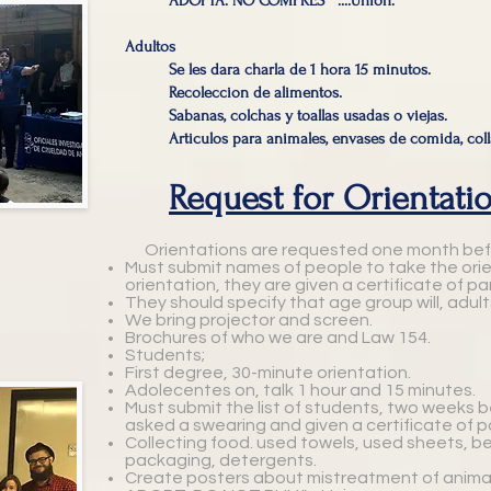
ADOPTA. NO COMPRES" ....Unión.
Adultos
Se les dara charla de 1 hora 15 minutos.
Recoleccion de alimentos.
Sabanas, colchas y toallas usadas o viejas.
Articulos para animales, envases de comida, coll
Request for Orientati
Orientations are requested one month bef
Must submit names of people to take the ori
orientation, they are given a certificate of pa
They should specify that age group will, adults
We bring projector and screen.
Brochures of who we are and Law 154.
Students;
First degree, 30-minute orientation.
Adolecentes on, talk 1 hour and 15 minutes.
Must submit the list of students, two weeks b
asked a swearing and given a certificate of pa
Collecting food. used towels, used sheets,
packaging, detergents.
Create posters about mistreatment of anim