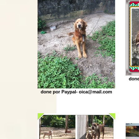
done
done por Paypal- oica@mail.com