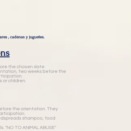
ares , cadenas y juguetes.
ons
ore the chosen date.
entation, two weeks before the
rticipation.
 or children.
efore the orientation. They
rticipation.
 bedspreads shampoo, food
als. "NO TO ANIMAL ABUSE"