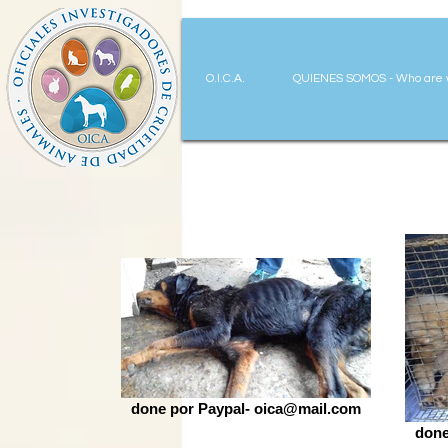
O.I.C.A.
QUIENES SOMOS - Who are
done por Paypal- oica@mail.com
done