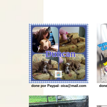
done por Paypal- oica@mail.com
done