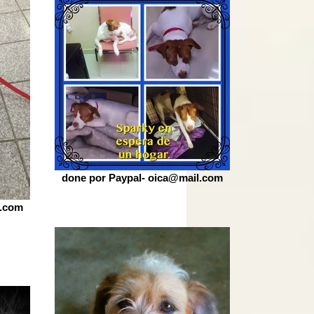
done por Paypal- oica@mail.com
l.com