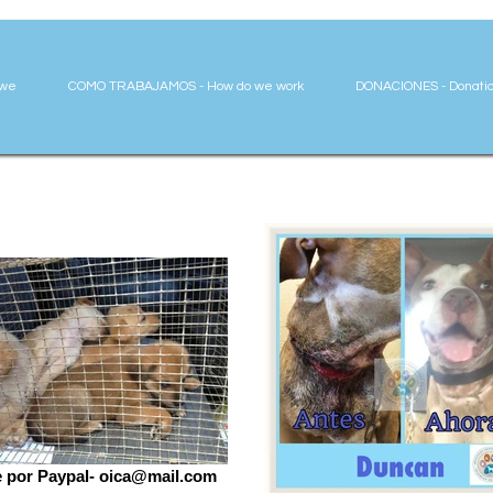
 we
COMO TRABAJAMOS - How do we work
DONACIONES - Donatio
 por Paypal- oica@mail.com