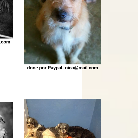
l.com
done por Paypal- oica@mail.com