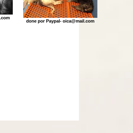
l.com
done por Paypal- oica@mail.com